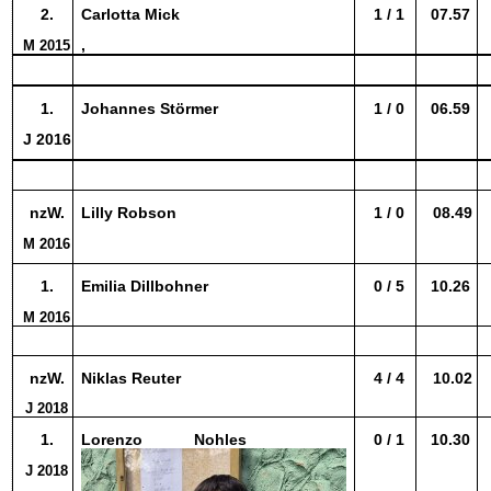
2.
Carlotta Mick
1 / 1
07.57
,
M 2015
1.
Johannes Störmer
1 / 0
06.59
J 2016
nzW.
Lilly Robson
1 / 0
08.49
M 2016
1.
Emilia Dillbohner
0 / 5
10.26
M 2016
nzW.
Niklas Reuter
4 / 4
10.02
J 2018
1.
Lorenzo Nohles
0 / 1
10.30
J 2018