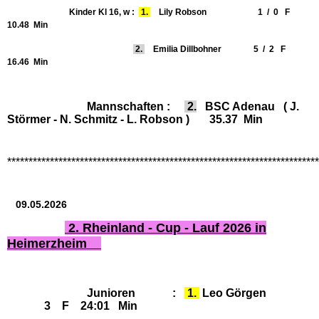
Kinder Kl 16, w :
1.
Lily Robson 1 / 0 F
10.48 Min
2.
Emilia Dillbohner 5 / 2 F
16.46 Min
Mannschaften :
2.
BSC Adenau ( J.
Störmer - N. Schmitz - L. Robson ) 35.37 Min
*************************************************************************
09.05.2026
2. Rheinland - Cup - Lauf 2026 in
Heimerzheim
Junioren :
1.
Leo Görgen
3 F 24:01 Min