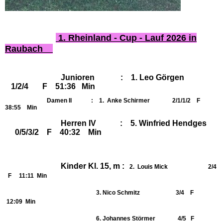
1. Rheinland - Cup - Lauf 2026 in
Raubach
Junioren : 1. Leo Görgen
1/2/4 F 51:36 Min
Damen II : 1. Anke Schirmer 2/1/1/2 F
38:55 Min
Herren IV : 5. Winfried Hendges
0/5/3/2 F 40:32 Min
Kinder Kl. 15, m :
2. Louis Mick 2/4
F 11:11 Min
3. Nico Schmitz 3/4 F
12:09 Min
6. Johannes Störmer 4/5 F