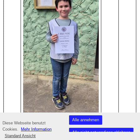
Alle annehmen
Diese Webseite benutzt
Cookies.
Mehr Information
Alle nicht notwendigen ablehnen
Standard Ansicht
++++++++++++++++++++++++++++++++++++++++++++++++++++++++++++++