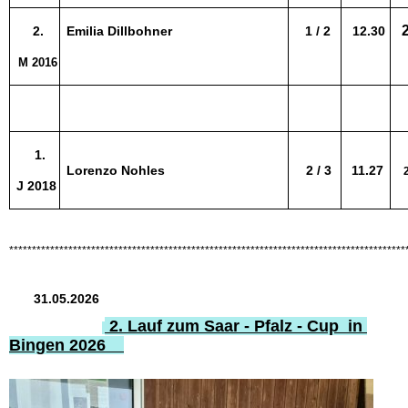
2.
Emilia Dillbohner
1 / 2
12.30
M 2016
1.
Lorenzo Nohles
2 / 3
11.27
2
J 2018
***************************************************************************************
31.05.2026
2. Lauf zum Saar - Pfalz - Cup in
Bingen 2026