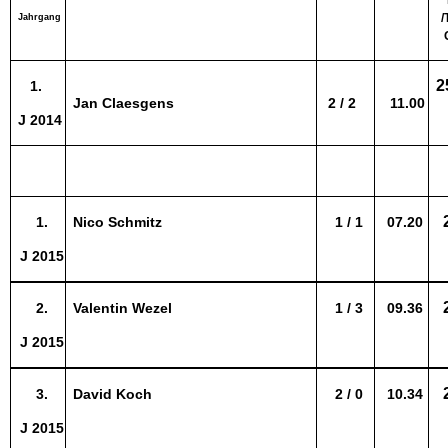
/
Jahrgang
2
1.
Jan Claesgens
2 / 2
11.00
J 2014
1.
Nico Schmitz
1 / 1
07.20
J 2015
2.
Valentin Wezel
1 / 3
09.36
J 2015
3.
David Koch
2 / 0
10.34
J 2015