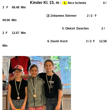
Kinder Kl. 15, m :
1.
Nico Schmitz 0 /
3 F 08.48 Min
2
Johannes Störmer 2 / 2 F
09.06 Min
5. Oleksii Danchev 2 /
2 F 12.07 Min
6. David
Koch 3 / 2
F 12.56
Min