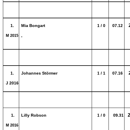
1.
Mia Bongart
1 / 0
07.12
,
M 2015
1.
Johannes Störmer
1 / 1
07.16
J 2016
2
1.
Lilly Robson
1 / 0
09.31
M 2016