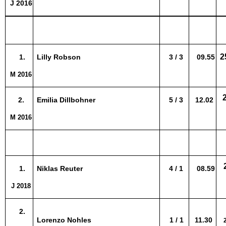
J 2016
2
1.
Lilly Robson
3 / 3
09.55
M 2016
2.
Emilia Dillbohner
5 / 3
12.02
M 2016
1.
Niklas Reuter
4 / 1
08.59
J 2018
2.
Lorenzo Nohles
1 / 1
11.30
2