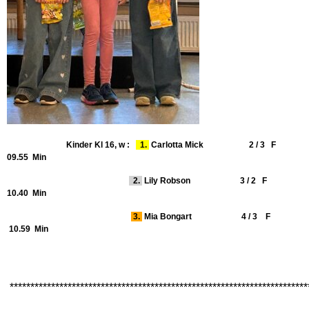
Kinder Kl 16, w :
1.
Carlotta Mick 2 / 3 F
09.55 Min
2.
Lily Robson 3 / 2 F
10.40 Min
3.
Mia Bongart 4 / 3 F
10.59 Min
************************************************************************