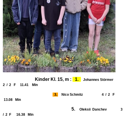
Kinder Kl. 15, m :
1.
Johannes Störmer
2 / 2 F 11.41 Min
3.
Nico Schmitz 4 / 2 F
13.08 Min
5.
Oleksii Danchev 3
/ 2 F 16.38 Min