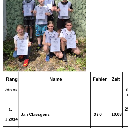
Rang
Name
Fehler
Zeit
/
Jahrgang
2
1.
Jan Claesgens
3 / 0
10.08
J 2014